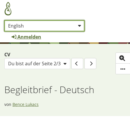
Zum Hauptinhalt zurückspringen
Sprache:
*
Anmelden
CV
Du bist auf der Seite 2/3
(De
W
Diese Se
Begleitbrief - Deutsch
von
Bence Lukacs