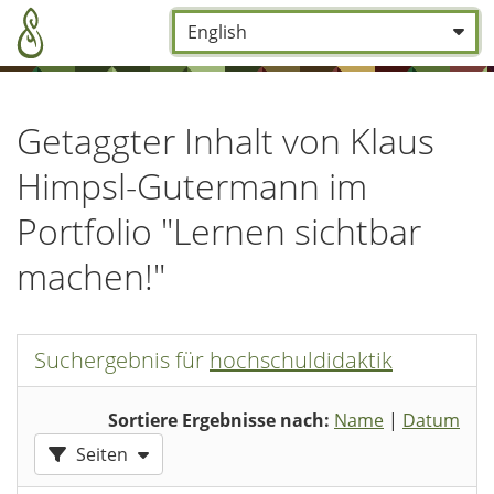
Zum Hauptinhalt zurückspringen
Sprache:
*
Getaggter Inhalt von Klaus
Himpsl-Gutermann im
Portfolio "Lernen sichtbar
machen!"
Suchergebnis für
hochschuldidaktik
Sortiere Ergebnisse nach:
Name
|
Datum
Ergebnisse filtern nach:
Seiten