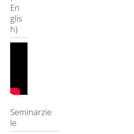
En
glis
h)
Seminarzie
le