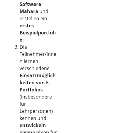
Software
Mahara
und
erstellen ein
erstes
Beispielportfoli
o
.
Die
Teilnehmer/inne
n lernen
verschiedene
Einsatzmöglich
keiten von E-
Portfolios
(insbesondere
für
Lehrpersonen)
kennen und
entwickeln
eigene Ideen
für