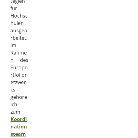
tegien
für
Hochsc
hulen
ausgea
rbeitet.
Im
Rahme
n des
Europo
rtfolion
etzwer
ks
gehöre
ich
zum
Koordi
nation
steam