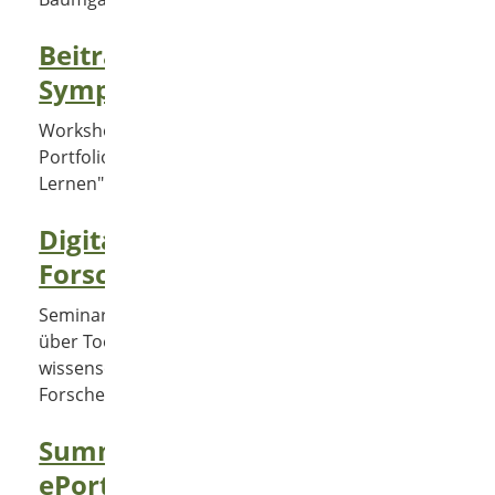
Beitrag zum KidZ-
Symposium 2014
Workshopmaterialien zu "E-
Portfolios, Apps und mobiles
Lernen"
Digitale
Forschungswerkzeuge
Seminarmaterialien zum Überblick
über Tools zur Unterstützung von
wissenschaftlichem Arbeiten und
Forschen
Summary of my
ePortfolio experiences