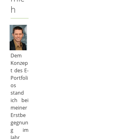
h
Dem
Konzep
t des E-
Portfoli
os
stand
ich bei
meiner
Erstbe
gegnun
g im
Jahr