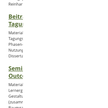
Reinhard Bauer)
Beitrag zur GMW-
Tagung 2012
Materialien zum
Tagungsbandbeitrag zum 4-
Phasen-Modell der E-Portfolio-
Nutzung (Teilergebnisse meiner
Dissertation)
Seminar zu Learning
Outcomes 2012
Materialien zur
Lernergebnisorientierung bei der
Gestaltung von Curricula
(zusammen mit Peter
Baumgartner)