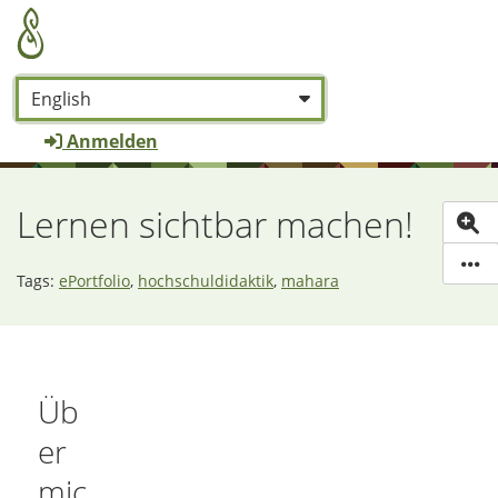
Zum Hauptinhalt zurückspringen
Sprache:
*
Anmelden
Lernen sichtbar machen!
(De
W
Tags:
ePortfolio
,
hochschuldidaktik
,
mahara
Üb
er
mic