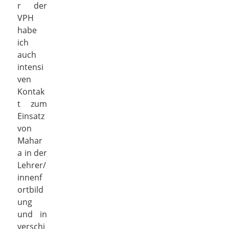
r der
VPH
habe
ich
auch
intensi
ven
Kontak
t zum
Einsatz
von
Mahar
a in der
Lehrer/
innenf
ortbild
ung
und in
verschi