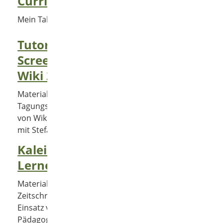
Curriculum Vitae
Mein Tabellarischer Lebenslauf
Tutorials mit
Screenrecording und
Wiki 2011
Materialien zum Vortrag und
Tagungsbandbeitrag zum Einsatz
von Wikis im Studium (zusammen
mit Stefan Schnabl)
Kaleidoskope des
Lernens 2011
Materialien zum
Zeitschriftenbeitrag über den
Einsatz von E-Portfolios in der
PädagogInnenbildung_NEU (mit