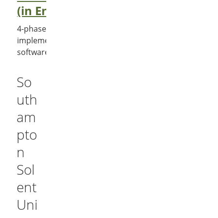
(in English)
4-phase-model (2012),
implementation strategies (2009),
software evaluation (2008)
So
uth
am
pto
n
Sol
ent
Uni