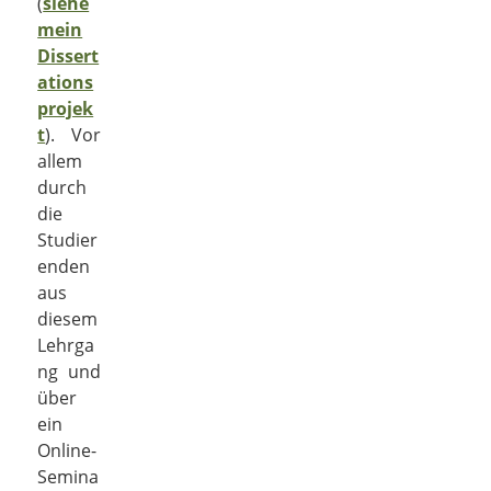
(
siehe
mein
Dissert
ations
projek
t
). Vor
allem
durch
die
Studier
enden
aus
diesem
Lehrga
ng und
über
ein
Online-
Semina