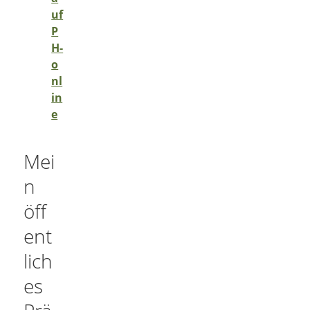
uf
P
H-
o
nl
in
e
Mei
n
öff
ent
lich
es