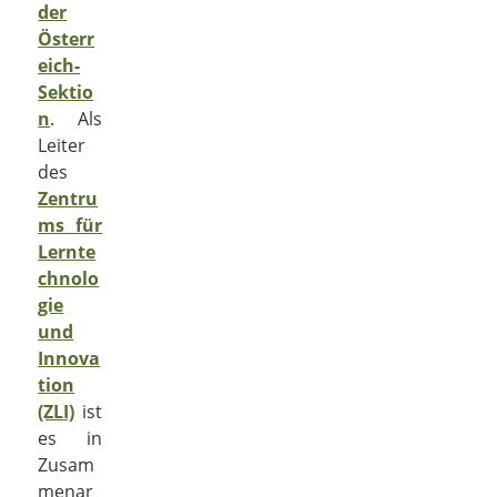
der
Österr
eich-
Sektio
n
. Als
Leiter
des
Zentru
ms für
Lernte
chnolo
gie
und
Innova
tion
(ZLI)
ist
es in
Zusam
menar