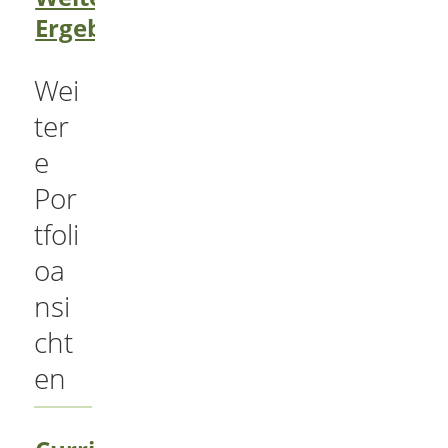
Ergebnisse (5/5)
Wei
ter
e
Por
tfoli
oa
nsi
cht
en